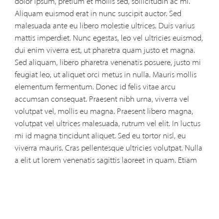
dolor ipsum, pretium et mollis sed, sollicitudin ac mi.
Aliquam euismod erat in nunc suscipit auctor. Sed
malesuada ante eu libero molestie ultrices. Duis varius
mattis imperdiet. Nunc egestas, leo vel ultricies euismod,
dui enim viverra est, ut pharetra quam justo et magna.
Sed aliquam, libero pharetra venenatis posuere, justo mi
feugiat leo, ut aliquet orci metus in nulla. Mauris mollis
elementum fermentum. Donec id felis vitae arcu
accumsan consequat. Praesent nibh urna, viverra vel
volutpat vel, mollis eu magna. Praesent libero magna,
volutpat vel ultrices malesuada, rutrum vel elit. In luctus
mi id magna tincidunt aliquet. Sed eu tortor nisl, eu
viverra mauris. Cras pellentesque ultricies volutpat. Nulla
a elit ut lorem venenatis sagittis laoreet in quam. Etiam
semper adipiscing ullamcorper. Maecenas vel nulla nulla,
sit amet laoreet diam. Aliquam accumsan laoreet
posuere. Phasellus cursus, ante et lacinia faucibus, dolor
ipsum ultrices lacus, sit amet facilisis dolor est bibendum