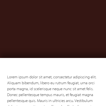
Lorem ipsum dolor sit amet, consectetur adipiscing elit.
Aliquam bibendum, libero eu rutrum feugiat, urna orci
porta magna, id scelerisque neque nunc sit amet felis.
Donec pellentesque tempus mauris, et feugiat magna
pellentesque quis. Mauris in ultricies arcu. Vestibulum