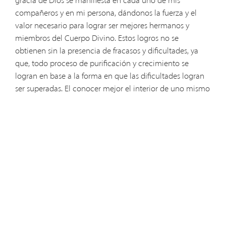
compañeros y en mi persona, dándonos la fuerza y el
valor necesario para lograr ser mejores hermanos y
miembros del Cuerpo Divino. Estos logros no se
obtienen sin la presencia de fracasos y dificultades, ya
que, todo proceso de purificación y crecimiento se
logran en base a la forma en que las dificultades logran
ser superadas. El conocer mejor el interior de uno mismo
y el aceptar con amor las diferencias que tengamos con
nuestros hermanos no es tarea fácil, pero con el corazón
abierto a la gracia de Dios y con las herramientas
necesarias para un mejor entendimiento, todo es posible
y todo es renovado en Cristo Jesús. A lo largo de unos
cuantos días dentro del PIP (IPP en Ingles),
personalmente he encontrado amigos sinceros, que
comparten el mismo ideal que yo, y con quienes he
pasado momentos memorables y llenos de alegría y
gozo. La presencia de Cristo entre nosotros se hace