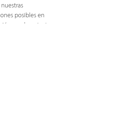
 nuestras
iones posibles en
ación en el contexto
ios-migrante quien
 y que todos somos
r la tierra y sus
l nombre "alien" que
lientado" es él que
rante en el hermano
r una respuesta
a historia de nuestras
io se ha conectado
os por grupos o
idos); pero el factor