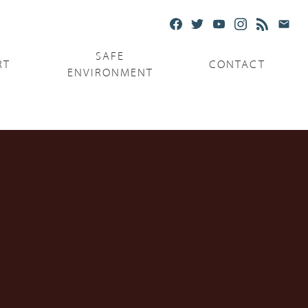
SAFE
RT
CONTACT
ENVIRONMENT
Ministries
Serving the Poor
Serving the Parishes
Capuchin Food Truck
The Catholic Center