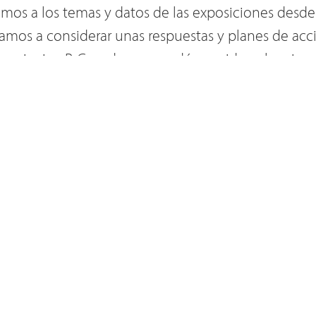
mos a los temas y datos de las exposiciones desde
amos a considerar unas respuestas y planes de acc
provincias. P. Groody nos ayudó considerar la migr
ue sus dimensiones socio-economicas, por ver el D
 encontrarnos y conducirnos, en Jesús, a la Patria;
no de Dios, con la misión de ayudar a todos comparti
ras peregrinamos a la casa del Padre. Criticando e
umentados, vemos que realmente el "alien" o el "a
 Dios y de si mismo por no reconocer el Jesus-mig
o. De la presentación de P. José Ángel podemos ve
las dificultades y sufrimientos de los migrantes en l
0 años pasados. Mucho de este apostolado migrator
roquial, otras obras se han realizado en otros camp
lo el P. Tomás Moore en Colorado en los Estados Un