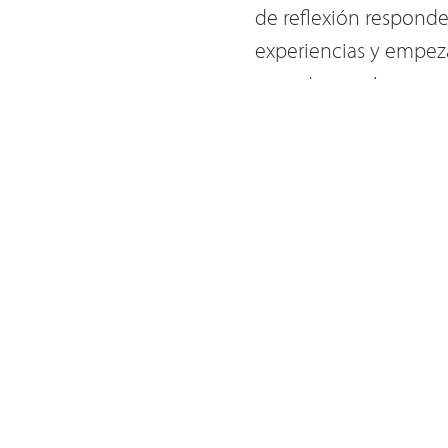
de reflexión responde
experiencias y empez
nueastras regiones y 
teolóligo, más allá q
sale de si mismo para
forasteros en el terre
recursos en paz mient
asignamos a los indoc
vive muy distante de
displazado y refugiad
pastoral y cariñosa a 
provincias en los 15
con el ministerio par
individuos (por ejemp