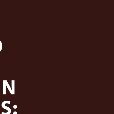
O
EN
S: