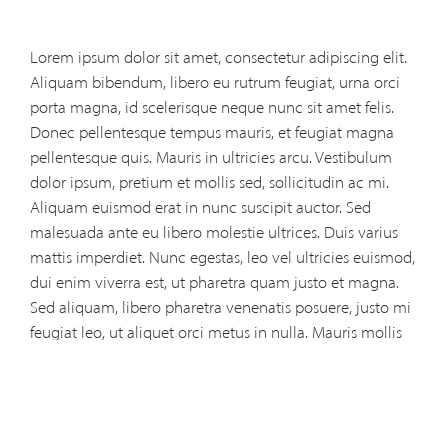
Lorem ipsum dolor sit amet, consectetur adipiscing elit.
Aliquam bibendum, libero eu rutrum feugiat, urna orci
porta magna, id scelerisque neque nunc sit amet felis.
Donec pellentesque tempus mauris, et feugiat magna
pellentesque quis. Mauris in ultricies arcu. Vestibulum
dolor ipsum, pretium et mollis sed, sollicitudin ac mi.
Aliquam euismod erat in nunc suscipit auctor. Sed
malesuada ante eu libero molestie ultrices. Duis varius
mattis imperdiet. Nunc egestas, leo vel ultricies euismod,
dui enim viverra est, ut pharetra quam justo et magna.
Sed aliquam, libero pharetra venenatis posuere, justo mi
feugiat leo, ut aliquet orci metus in nulla. Mauris mollis
elementum fermentum. Donec id felis vitae arcu
accumsan consequat. Praesent nibh urna, viverra vel
volutpat vel, mollis eu magna. Praesent libero magna,
volutpat vel ultrices malesuada, rutrum vel elit. In luctus